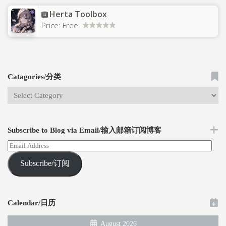
Herta Toolbox
Price:
Free
Catagories/分类
Subscribe to Blog via Email/输入邮箱订阅博客
Subscribe/订阅
Calendar/日历
August 2026