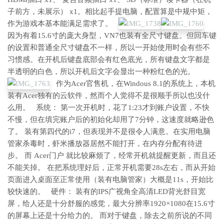
子前方，未展示） x1。相比起手提电脑，配置算是中规中矩，
作为游戏本基本能满足需求了。
因为有着15.6寸的庞大身型，VN7也装有全尺寸键盘。但回车键
的设置和普通全尺寸键盘不一样，所以一开始使用时会有些不
习惯感。在开机后键盘底部会有红色底光，所有键盘文字都是
半透明的白色，所以开机后文字会显出一种粉红色的光。
作为Acer官售机，在Windous 8.1的系统上，本机
装有Acer独有的云软件，然而个人觉得不是很顺手所以也没什
么用。 系统： 第一次开机时，花了1:23才到账户设置，不快
不慢，但在填完账户后的初始化却用了7分钟，这速度就略逊色
了。 装有第四代的i7，但表现并不是很令人满意。在实用电脑
管家杀毒时，虾米播放器居然不能打开，在内存分配有待进
步。 而 Acer门户 就比较麻烦了，经常开机就提醒更新，而且还
不能关掉。 在把系统理好后，正常开机需要28s左右，而从开始
页面进入桌面至正常使用（装有电脑管家）大概是11s，开始比
较快速的。 硬件： 装有的IPS广视角全高清LED背光舒目宽
屏，给人还是十分舒服的感觉，最大分辨率1920×1080在15.6寸
的屏幕上还是十分给力的。 而对于键盘，除去之前所说的不同