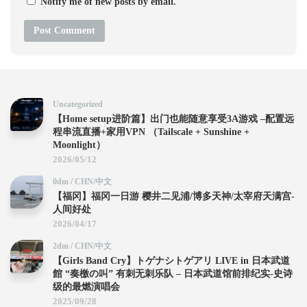
Notify me of new posts by email.
Uncategorized
【Home setup进阶篇】出门也能随意享受3A游戏 –配置远
程串流直播+家用VPN （Tailscale + Sunshine +
Moonlight）
2026/05/12
0dm
/
CHN/中文
【福冈】福冈一日游 樱井二见浦/博多天神/太宰府天满宫-
人间好处
2026/04/17
2dm
/
CHN/中文
【Girls Band Cry】トゲナシトゲアリ LIVE in 日本武道
館 “奏檄の叫” 有刺无刺乐队 – 日本武道馆前排纪实-史诗
级的最燃演唱会
2025/09/28