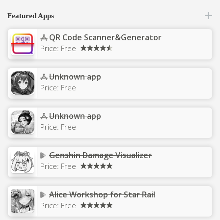
Featured Apps
QR Code Scanner&Generator
Price:
Free
Unknown app
Price:
Free
Unknown app
Price:
Free
Genshin Damage Visualizer
Price:
Free
Alice Workshop for Star Rail
Price:
Free