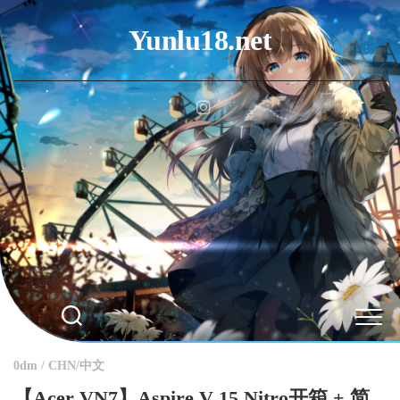
Skip
to
Yunlu18.net
content
0dm
/
CHN/中文
【Acer VN7】Aspire V 15 Nitro开箱 + 简