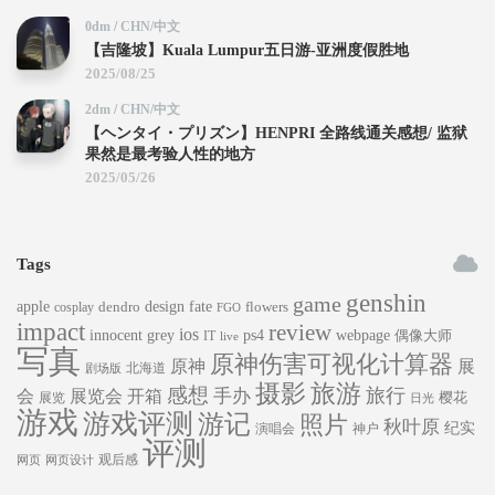
0dm
/
CHN/中文
【吉隆坡】Kuala Lumpur五日游-亚洲度假胜地
2025/08/25
2dm
/
CHN/中文
【ヘンタイ・プリズン】HENPRI 全路线通关感想/ 监狱
果然是最考验人性的地方
2025/05/26
Tags
genshin
game
apple
dendro
design
fate
flowers
cosplay
FGO
impact
review
ios
innocent grey
ps4
webpage
偶像大师
IT
live
写真
原神伤害可视化计算器
原神
展
北海道
剧场版
旅游
摄影
感想
旅行
手办
会
展览会
开箱
樱花
展览
日光
游戏
游戏评测
游记
照片
秋叶原
纪实
演唱会
神户
评测
观后感
网页
网页设计