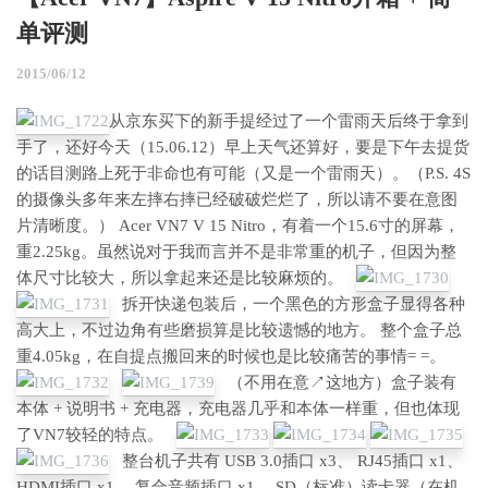
单评测
2015/06/12
从京东买下的新手提经过了一个雷雨天后终于拿到
手了，还好今天（15.06.12）早上天气还算好，要是下午去提货
的话目测路上死于非命也有可能（又是一个雷雨天）。（P.S. 4S
的摄像头多年来左摔右摔已经破破烂烂了，所以请不要在意图
片清晰度。）
Acer VN7 V 15 Nitro，有着一个15.6寸的屏幕，
重2.25kg。虽然说对于我而言并不是非常重的机子，但因为整
体尺寸比较大，所以拿起来还是比较麻烦的。
拆开快递包装后，一个黑色的方形盒子显得各种
高大上，不过边角有些磨损算是比较遗憾的地方。 整个盒子总
重4.05kg，在自提点搬回来的时候也是比较痛苦的事情= =。
（不用在意↗这地方）盒子装有
本体 + 说明书 + 充电器，充电器几乎和本体一样重，但也体现
了VN7较轻的特点。
整台机子共有 USB 3.0插口 x3、 RJ45插口 x1、
HDMI插口 x1、 复合音频插口 x1、 SD（标准）读卡器（在机