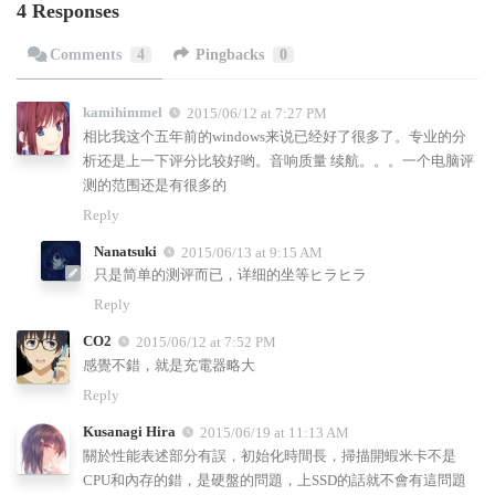
4 Responses
Comments
4
Pingbacks
0
kamihimmel
2015/06/12 at 7:27 PM
相比我这个五年前的windows来说已经好了很多了。专业的分
析还是上一下评分比较好哟。音响质量 续航。。。一个电脑评
测的范围还是有很多的
Reply
Nanatsuki
2015/06/13 at 9:15 AM
只是简单的测评而已，详细的坐等ヒラヒラ
Reply
CO2
2015/06/12 at 7:52 PM
感覺不錯，就是充電器略大
Reply
Kusanagi Hira
2015/06/19 at 11:13 AM
關於性能表述部分有誤，初始化時間長，掃描開蝦米卡不是
CPU和內存的錯，是硬盤的問題，上SSD的話就不會有這問題