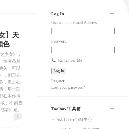
Question/
文
提
出
Log In
Jpn/
问
Username or Email Address
日
题
本
女】天
語
Password
颜色
壳之少女》，
Remember Me
。笔者虽然
通关。可以
Log In
》，到现在
Register
多，但是在
Lost your password?
情，那一刻
都在本作得
选取了不剧透
Toolbox/工具箱
敏感者回避。
3
Ask Center/问答中心