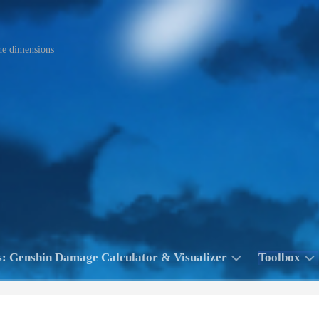
he dimensions
: Genshin Damage Calculator & Visualizer
Toolbox
pp：
Ask
R
Center/