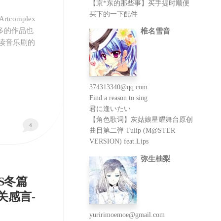
【京*东的那些事】买手提时顺便
买下的一下配件
complex
年多的作品也
椎名雪音
读音乐剧的
374313340@qq.com
Find a reason to sing
君に逢いたい
【角色歌词】灰姑娘星耀舞台原创
4
曲目第二弹 Tulip (M@STER
VERSION) feat.Lips
弥生柚梨
S冬篇
关感言-
yuririmoemoe@gmail.com