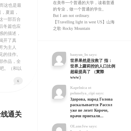
在美帝一个普通的大学，读着普通
然而这也是最
的专业，做一个普通的学生。
篇，夏篇，
But I am not ordinary.
这一部百合
【Travelling light in west US】山海
后冬篇也应
之歌·Rocky Mountain
感的描述，
揭开了真
芳为主人
见的佳作。
banyun_bs says:
世界果然是沒救了 指：
部作品，全
世界上蘿莉控的人口比例
测吧。（和以
超級提高了 （實際
www）
6
Kapelnica ot
pohmelya_cipi says:
Здорова, народ Голова
раскалывается Рассол
уже не лезет Короче,
篇全线通关
врачи приехали...
OLaneJew says: