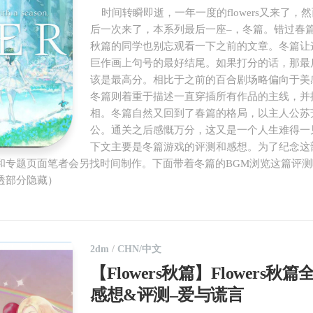
时间转瞬即逝，一年一度的flowers又来了，
后一次来了，本系列最后一座–，冬篇。错过春
秋篇的同学也别忘观看一下之前的文章。冬篇让
巨作画上句号的最好结尾。如果打分的话，那最
该是最高分。相比于之前的百合剧场略偏向于美
冬篇则着重于描述一直穿插所有作品的主线，并
相。冬篇自然又回到了春篇的格局，以主人公苏
公。通关之后感慨万分，这又是一个人生难得一
下文主要是冬篇游戏的评测和感想。为了纪念这
和专题页面笔者会另找时间制作。下面带着冬篇的BGM浏览这篇评
透部分隐藏）
2dm
/
CHN/中文
【Flowers秋篇】Flowers秋
感想&评测–爱与谎言