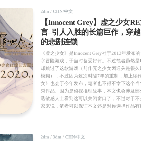
2dm
/
CHN/中文
【Innocent Grey】虚之少女
言–引人入胜的长篇巨作，穿越
的悲剧连锁
《虚之少女》是Innocent Grey社于2013年发
字冒险游戏，于当时备受好评。不过笔者虽然是I
却跳过了这款游戏（前作壳之少女因通关是很久
模糊），不过因为这次时隔7年的重制，加上续
女》也会于今年发布，笔者也不得不拿下这个当
秀作品。因为是侦探推理故事，本文也会涉及部
透敏感人士看到这可以关闭窗口了，不过对于不
家来说，笔者可以保证本文还是对你选择作品有
2dm
/
3dm
/
CHN/中文