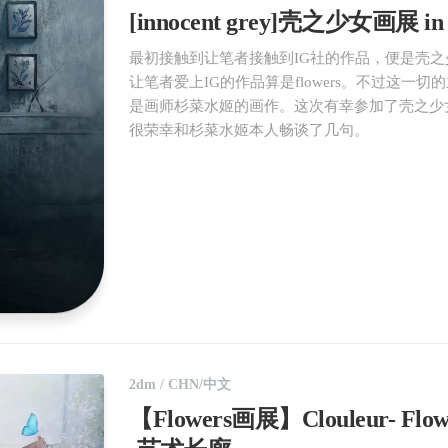
[innocent grey]壳之少女画展 
最初接触到让笔者接触到IG社的作品，便是壳之
让笔者爱上IG的作品算是flowers。不过这一切
是画师杉菜水姬的画作。这次有幸参加了壳之少
很荣幸和杉菜水姬本人畅谈了几句。
2dm
/
CHN/中文
【Flowers画展】Clouleur- Flo