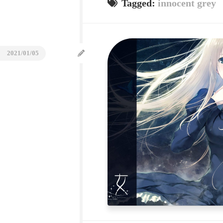
Tagged:
innocent grey
日
C
本
Sc
行
&
Ge
ア
2021/01/05
オ
ハ
ル
の
旅
2014-
2015
Digital
alarm/
在
线
闹
钟
北
海