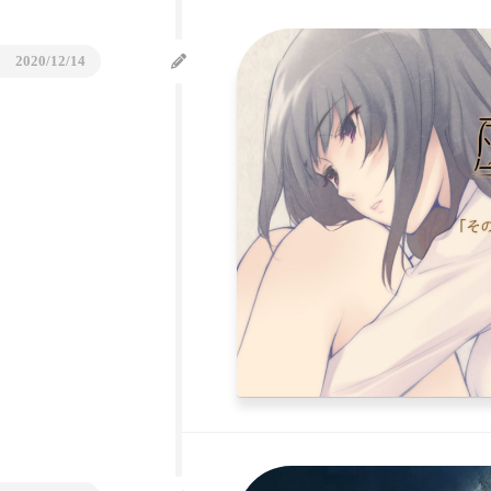
道
之
旅
2020/12/14
(中
文)
北
海
道
の
旅
(日
本
語)
Flowers
专
题
网
页
Japan