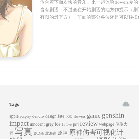
位合着下面欢快的音乐，来一起体验flowers夏
含有剧透，不过会在开始剧透的地方作提示（剧
有图的最下方），前面的部分各位还是可以轻松
Tags
genshin
game
apple
dendro
design
fate
flowers
cosplay
FGO
impact
review
ios
innocent grey
ps4
webpage
偶像大
IT
live
写真
原神伤害可视化计
原神
师
北海道
剧场版