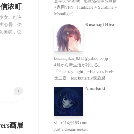
意享受3A游戏 –配置远程串流直播
in 信浓町
+家用VPN （Tailscale + Sunshine +
Moonlight）
少女。也许
Kusanagi Hira
的主心骨，便
女画展，也
kusanagikai_0213@yahoo.co.jp
4月から新生活が始まる。
「Fate stay night」~Heavens Feel~
第二章 lost butterfly观后感
Nanatsuki
4
vinix114@163.com
wers画展
Just a dream-seeker.