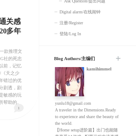
Ask Question/提出问题
Digital alarm/在线闹钟
RE通关感
注册/Register
20多年
登陆/Log In
布的一款推理文
G社的死忠
Blog Authors/主编们
以前，记忆
kamihimmel
作《天之少
年错过的优
分剧透，剧
是敏感的玩
所帮助的。
yunlu18@gmail.com
1
A traveler in the Dimensions.Ready
to experience and share the beauty of
the world.
【Home setup进阶篇】出门也能随