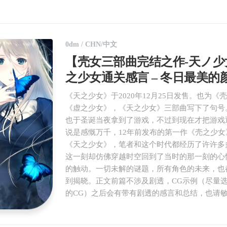
ode
问
anner
答
中
nerator
心
0dm
/
CHN/中文
【壳女三部曲完结之作-天ノ少
Digital
alarm/
之少女通关感言 – 冬日最美的
在
线
《天之少女》于2020年12月25日发售。也为《
闹
《虚之少女》，《天之少女》三部曲写下了句号
钟
也于圣诞当夜拿到了游戏，不过到现在才把游戏
说是感慨万千，12年前发布的第一作《壳之少女
《天之少女》，笔者和这个时代都经历了许许多
这一刻却仿佛穿越时空回到了当时的那一刻的心
的触动。一切未解的谜题，所有角色的未来，也
到揭晓。正文前篇不涉及剧透，CG示例（尽量
的CG）之后会有带有剧透的感言和总结，也请