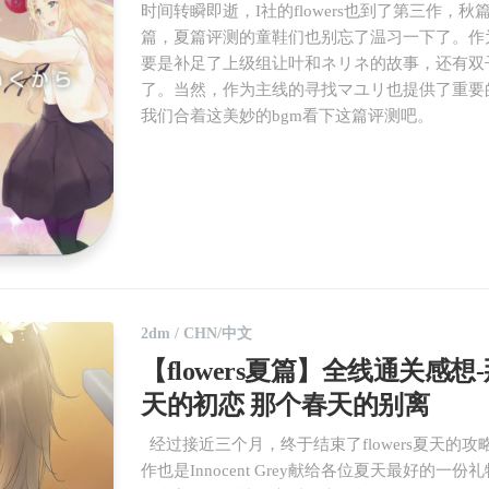
时间转瞬即逝，I社的flowers也到了第三作，
篇，夏篇评测的童鞋们也别忘了温习一下了。作
要是补足了上级组让叶和ネリネ的故事，还有双
了。当然，作为主线的寻找マユリ也提供了重要
我们合着这美妙的bgm看下这篇评测吧。
2dm
/
CHN/中文
【flowers夏篇】全线通关感想
天的初恋 那个春天的别离
经过接近三个月，终于结束了flowers夏天的攻
作也是Innocent Grey献给各位夏天最好的一