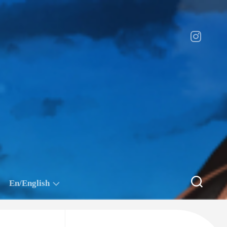
En/English
CHN/
Ask
中