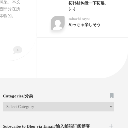
的风采。本文
拓扑结构做一下拓展。
[…]
透部分在所
体验的。
sohachi says:
めっちゃ楽しそう
6
Catagories/分类
Subscribe to Blog via Email/输入邮箱订阅博客