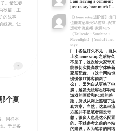
I am leaving a comment
秋篇了。错过春
just to say how much I...
为秋篇，主
子的故事
【Home setup进阶篇】出门
也能随意享受3A游戏 –配置
的线索。让
远程串流直播+家用VPN
（Tailscale + Sunshine +
Moonlight） | Yunlu18.net
says:
[…] 各位好久不见 ，自从
上次home setup之后好久
不见了，这次给大家带来
7
能够切实提高数字体验新
家居配置。（这个网站也
慢慢像IT博客倾斜了
么）。因为自从更换了电
脑，越发无法容忍移动端
游戏的画质和PC端的差
-那个夏
距，所以从网上整理了这
套方案。当然，这套串流
方案并不是笔者突发奇
想，很多人也是这么配置
略。同样本
的。不过参考之前的本站
份礼物。于是各
的建设，因为笔者的网络