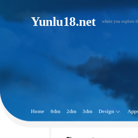
Skip
to
content
Yunlu18.net
where you explore t
Home
0dm
2dm
3dm
Design
Apps
Image
A
Japan
Q