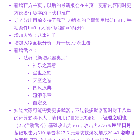
新增官方主页，以后的最新版会在主页上更新内容同时更
方便各个版本的下载和推广
导入导出目前支持了截至1.0版本的全部常用增益buff，手
动条件buff（人物和武器buff除外）
增加人物：八重神子
增加人物面板分析：野干役咒·杀生樱
新增武器：
法器（新增武器类别）
神乐之真意
尘世之锁
天空之卷
四风原典
流浪乐章
自定义
知道大家可能需要更多武器，不过很多武器暂时对于八重
的计算影响不大，请利用好自定义功能。（
证誓之明瞳
（2.5活动武器）基础攻击力565，攻击力27.6%
匣里日月
基础攻击力510 暴击率27.6 元素战技爆发加成20-40
嘟嘟可