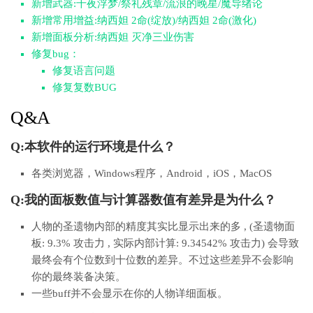
新增武器:千夜浮梦/祭礼残章/流浪的晚星/魔导绪论
新增常用增益:纳西妲 2命(绽放)/纳西妲 2命(激化)
新增面板分析:纳西妲 灭净三业伤害
修复bug：
修复语言问题
修复复数BUG
Q&A
Q:本软件的运行环境是什么？
各类浏览器，Windows程序，Android，iOS，MacOS
Q:我的面板数值与计算器数值有差异是为什么？
人物的圣遗物内部的精度其实比显示出来的多 , (圣遗物面
板: 9.3% 攻击力 , 实际内部计算: 9.34542% 攻击力) 会导致
最终会有个位数到十位数的差异。不过这些差异不会影响
你的最终装备决策。
一些buff并不会显示在你的人物详细面板。