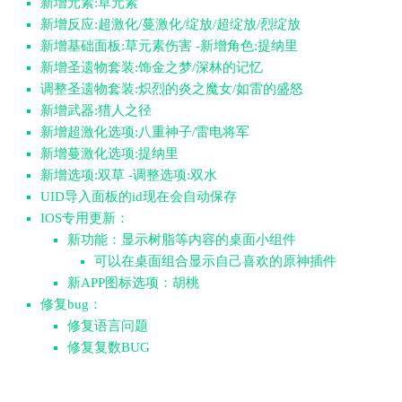
新增元素:草元素
新增反应:超激化/蔓激化/绽放/超绽放/烈绽放
新增基础面板:草元素伤害 -新增角色:提纳里
新增圣遗物套装:饰金之梦/深林的记忆
调整圣遗物套装:炽烈的炎之魔女/如雷的盛怒
新增武器:猎人之径
新增超激化选项:八重神子/雷电将军
新增蔓激化选项:提纳里
新增选项:双草 -调整选项:双水
UID导入面板的id现在会自动保存
IOS专用更新：
新功能：显示树脂等内容的桌面小组件
可以在桌面组合显示自己喜欢的原神插件
新APP图标选项：胡桃
修复bug：
修复语言问题
修复复数BUG