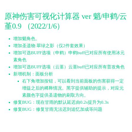
原神伤害可视化计算器 ver 魈/申鹤/云
堇0.9 （2022/1/6）
增加魈角色。
增加圣遗物 翠绿之影（仅2件套效果）
增加可选BUFF选项（申鹤）申鹤buff已对应所有使用冰元
素角色
增加可选BUFF选项（云堇）云堇buff已对应所有普攻角色
新增机制：面板分析
右下角增加按钮，可以看到当前面板的伤害获得一定
增益之后的稀释情况。黑字提供辅助的提示，对应元
素颜色字提供圣遗物的刷取方向。
修复BUG：现在甘雨的默认延迟由0.2s提升为0.3s
修复BUG：修复甘雨无法迟到追忆加成等问题