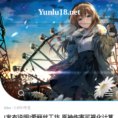
Skip
to
Yunlu18.net
content
0dm
/
CHN/中文
[发布说明]爱丽丝工坊 原神伤害可视化计算