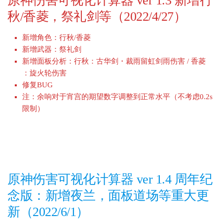
原神伤害可视化计算器 ver 1.3 新增行
秋/香菱，祭礼剑等（2022/4/27）
新增角色：行秋/香菱
新增武器：祭礼剑
新增面板分析：行秋：古华剑・裁雨留虹剑雨伤害 / 香菱
：旋火轮伤害
修复BUG
注：余响对于宵宫的期望数字调整到正常水平（不考虑0.2s
限制）
原神伤害可视化计算器 ver 1.4 周年纪
念版：新增夜兰，面板道场等重大更
新（2022/6/1）