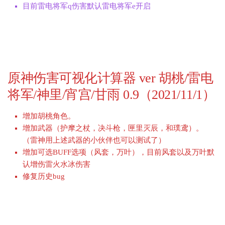
目前雷电将军q伤害默认雷电将军e开启
原神伤害可视化计算器 ver 胡桃/雷电
将军/神里/宵宫/甘雨 0.9（2021/11/1）
增加胡桃角色。
增加武器（护摩之杖，决斗枪，匣里灭辰，和璞鸢）。
（雷神用上述武器的小伙伴也可以测试了）
增加可选BUFF选项（风套，万叶），目前风套以及万叶默
认增伤雷火水冰伤害
修复历史bug