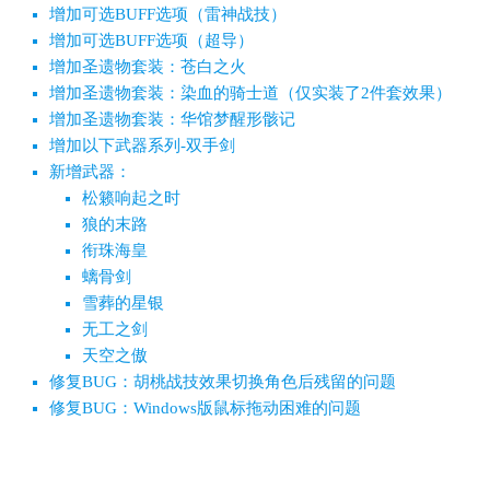
增加可选BUFF选项（雷神战技）
增加可选BUFF选项（超导）
增加圣遗物套装：苍白之火
增加圣遗物套装：染血的骑士道（仅实装了2件套效果）
增加圣遗物套装：华馆梦醒形骸记
增加以下武器系列-双手剑
新增武器：
松籁响起之时
狼的末路
衔珠海皇
螭骨剑
雪葬的星银
无工之剑
天空之傲
修复BUG：胡桃战技效果切换角色后残留的问题
修复BUG：Windows版鼠标拖动困难的问题