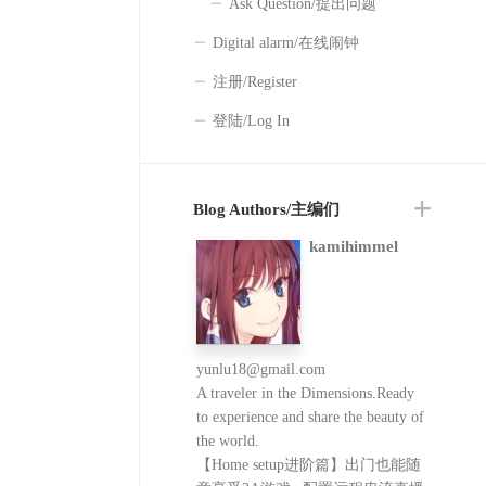
Ask Question/提出问题
Digital alarm/在线闹钟
注册/Register
登陆/Log In
Blog Authors/主编们
kamihimmel
yunlu18@gmail.com
A traveler in the Dimensions.Ready
to experience and share the beauty of
the world.
【Home setup进阶篇】出门也能随