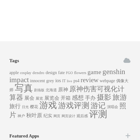
Tags
genshin
game
apple
dendro
design
fate
flowers
cosplay
FGO
impact
review
ios
innocent grey
ps4
webpage
偶像大
IT
live
写真
原神伤害可视化计
原神
师
北海道
剧场版
旅游
算器
摄影
感想
手办
展会
展览会
开箱
展览
游戏
游戏评测
游记
照
旅行
樱花
演唱会
日光
评测
片
秋叶原
纪实
神户
观后感
网页
网页设计
Featured Apps