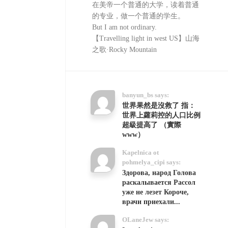
在美帝一个普通的大学，读着普通
的专业，做一个普通的学生。
But I am not ordinary.
【Travelling light in west US】山海
之歌·Rocky Mountain
banyun_bs says:
世界果然是沒救了 指：
世界上蘿莉控的人口比例
超級提高了 （實際
www）
Kapelnica ot
pohmelya_cipi says:
Здорова, народ Голова
раскалывается Рассол
уже не лезет Короче,
врачи приехали...
OLaneJew says: