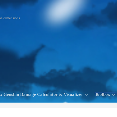
he dimensions
: Genshin Damage Calculator & Visualizer
Toolbox
pp：
Ask
R
Center/