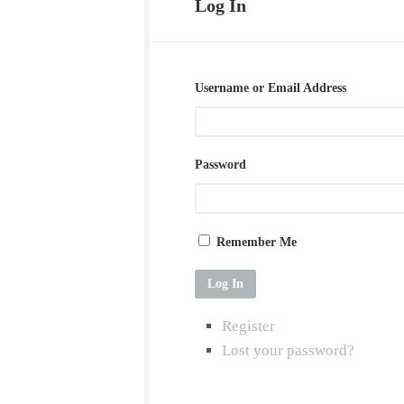
Log In
日
C
本
Sc
行
&
Ge
Username or Email Address
ア
オ
ハ
ル
の
Password
旅
2014-
2015
Remember Me
Digital
alarm/
Log In
在
线
Register
闹
钟
Lost your password?
北
海