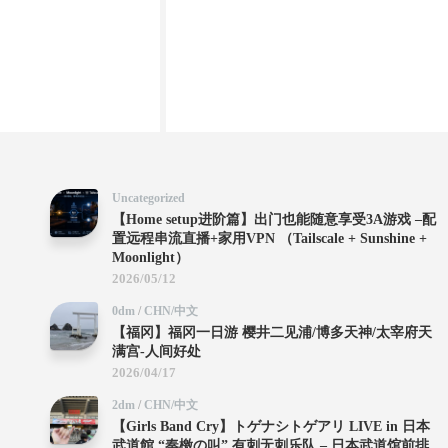
Uncategorized
【Home setup进阶篇】出门也能随意享受3A游戏 –配
置远程串流直播+家用VPN （Tailscale + Sunshine +
Moonlight）
2026/05/12
0dm
/
CHN/中文
【福冈】福冈一日游 樱井二见浦/博多天神/太宰府天
满宫-人间好处
2026/04/17
2dm
/
CHN/中文
【Girls Band Cry】トゲナシトゲアリ LIVE in 日本
武道館 “奏檄の叫” 有刺无刺乐队 – 日本武道馆前排