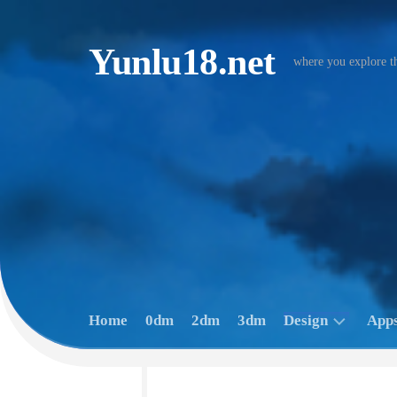
Skip
to
content
Yunlu18.net
where you explore t
Home
0dm
2dm
3dm
Design
Apps
Image
A
Japan
Q