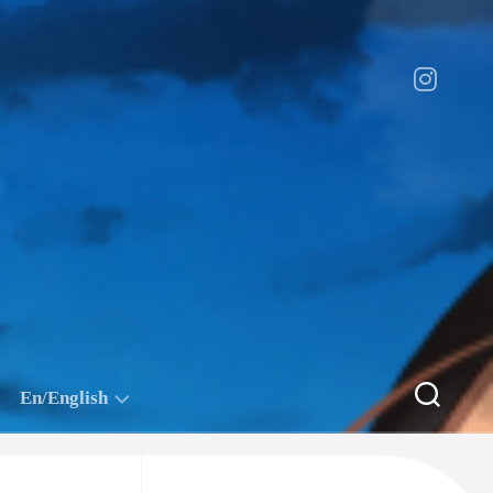
En/English
CHN/
Ask
中