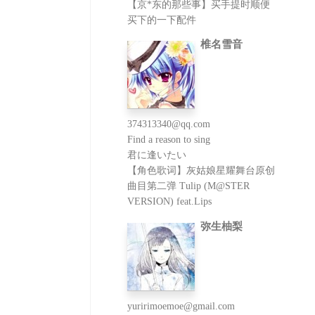
【京*东的那些事】买手提时顺便
买下的一下配件
椎名雪音
374313340@qq.com
Find a reason to sing
君に逢いたい
【角色歌词】灰姑娘星耀舞台原创
曲目第二弹 Tulip (M@STER
VERSION) feat.Lips
弥生柚梨
yuririmoemoe@gmail.com