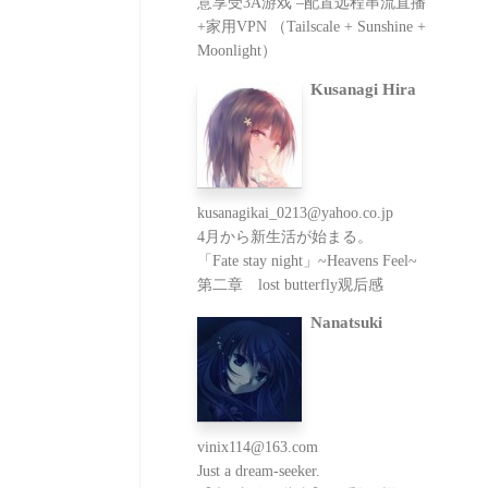
意享受3A游戏 –配置远程串流直播
+家用VPN （Tailscale + Sunshine +
Moonlight）
Kusanagi Hira
kusanagikai_0213@yahoo.co.jp
4月から新生活が始まる。
「Fate stay night」~Heavens Feel~
第二章 lost butterfly观后感
Nanatsuki
vinix114@163.com
Just a dream-seeker.