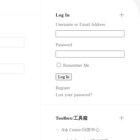
Question/
文
提
出
Log In
Jpn/
问
Username or Email Address
日
题
本
語
Password
Remember Me
Log In
Register
Lost your password?
Toolbox/工具箱
Ask Center/问答中心