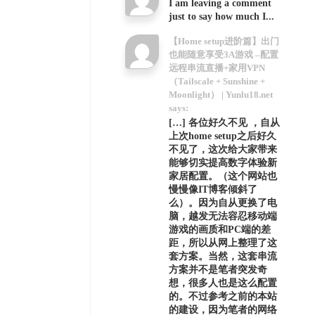
I am leaving a comment
just to say how much I...
【Home setup进阶篇】出门
也能随意享受3A游戏 –配置
远程串流直播+家用VPN
（Tailscale + Sunshine +
Moonlight） | Yunlu18.net
says:
[…] 各位好久不见 ，自从
上次home setup之后好久
不见了，这次给大家带来
能够切实提高数字体验新
家居配置。（这个网站也
慢慢像IT博客倾斜了
么）。因为自从更换了电
脑，越发无法容忍移动端
游戏的画质和PC端的差
距，所以从网上整理了这
套方案。当然，这套串流
方案并不是笔者突发奇
想，很多人也是这么配置
的。不过参考之前的本站
的建设，因为笔者的网络