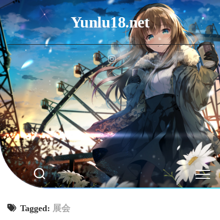
Skip
to
Yunlu18.net
content
Tagged:
展会