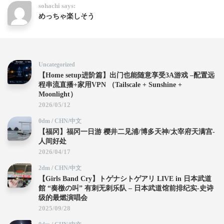
sohachi says:
めっちゃ楽しそう
Uncategorized
【Home setup进阶篇】出门也能随意享受3A游戏 –配置远
程串流直播+家用VPN （Tailscale + Sunshine +
Moonlight）
2026/05/12
0dm
/
CHN/中文
【福冈】福冈一日游 樱井二见浦/博多天神/太宰府天满宫-
人间好处
2026/04/17
2dm
/
CHN/中文
【Girls Band Cry】トゲナシトゲアリ LIVE in 日本武道
館 “奏檄の叫” 有刺无刺乐队 – 日本武道馆前排纪实-史诗
级的最燃演唱会
2025/09/28