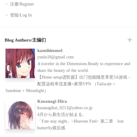
注册/Register
登陆/Log In
Blog Authors/主编们
kamihimmel
yunlu18@gmail.com
A traveler in the Dimensions.Ready to experience and
share the beauty of the world.
【Home setup进阶篇】出门也能随意享受3A游戏 –
配置远程串流直播+家用VPN （Tailscale +
Sunshine + Moonlight）
Kusanagi Hira
kusanagikai_0213@yahoo.co.jp
4月から新生活が始まる。
「Fate stay night」~Heavens Feel~ 第二章 lost
butterfly观后感