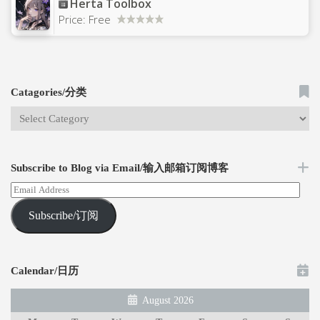
Herta Toolbox
Price:
Free
Catagories/分类
Subscribe to Blog via Email/输入邮箱订阅博客
Subscribe/订阅
Calendar/日历
August 2026