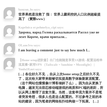
banyun_bs says:
世界果然是沒救了 指： 世界上蘿莉控的人口比例超級提
高了 （實際www）
Kapelnica ot pohmelya_cipi says:
Здорова, народ Голова раскалывается Рассол уже не
лезет Короче, врачи приехали...
OLaneJew says:
I am leaving a comment just to say how much I...
【Home setup进阶篇】出门也能随意享受3A游戏 –配置远程串
流直播+家用VPN （Tailscale + Sunshine + Moonlight） |
Yunlu18.net says:
[…] 各位好久不见 ，自从上次home setup之后好久不见
了，这次给大家带来能够切实提高数字体验新家居配置。
（这个网站也慢慢像IT博客倾斜了么）。因为自从更换了
电脑，越发无法容忍移动端游戏的画质和PC端的差距，所
以从网上整理了这套方案。当然，这套串流方案并不是笔
者突发奇想，很多人也是这么配置的。不过参考之前的本
站的建设，因为笔者的网络拓扑结构做一下拓展。 […]