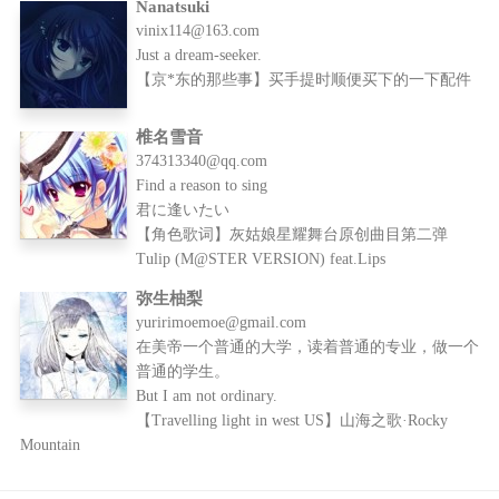
Nanatsuki
vinix114@163.com
Just a dream-seeker.
【京*东的那些事】买手提时顺便买下的一下配件
椎名雪音
374313340@qq.com
Find a reason to sing
君に逢いたい
【角色歌词】灰姑娘星耀舞台原创曲目第二弹
Tulip (M@STER VERSION) feat.Lips
弥生柚梨
yuririmoemoe@gmail.com
在美帝一个普通的大学，读着普通的专业，做一个
普通的学生。
But I am not ordinary.
【Travelling light in west US】山海之歌·Rocky
Mountain