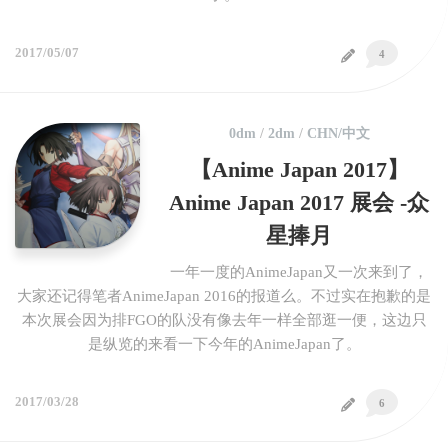
2017/05/07
4
0dm
/
2dm
/
CHN/中文
【Anime Japan 2017】
Anime Japan 2017 展会 -众
星捧月
一年一度的AnimeJapan又一次来到了，
大家还记得笔者AnimeJapan 2016的报道么。不过实在抱歉的是
本次展会因为排FGO的队没有像去年一样全部逛一便，这边只
是纵览的来看一下今年的AnimeJapan了。
2017/03/28
6