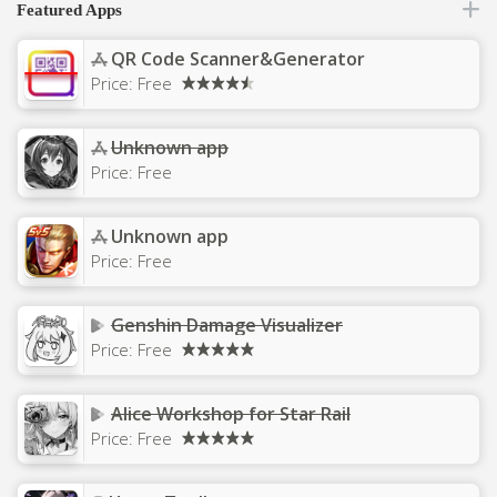
Featured Apps
QR Code Scanner&Generator
Price:
Free
Unknown app
Price:
Free
Unknown app
Price:
Free
Genshin Damage Visualizer
Price:
Free
Alice Workshop for Star Rail
Price:
Free