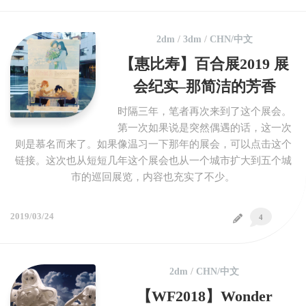
2dm
/
3dm
/
CHN/中文
【惠比寿】百合展2019 展
会纪实–那简洁的芳香
时隔三年，笔者再次来到了这个展会。
第一次如果说是突然偶遇的话，这一次
则是慕名而来了。如果像温习一下那年的展会，可以点击这个
链接。这次也从短短几年这个展会也从一个城市扩大到五个城
市的巡回展览，内容也充实了不少。
2019/03/24
4
2dm
/
CHN/中文
【WF2018】Wonder