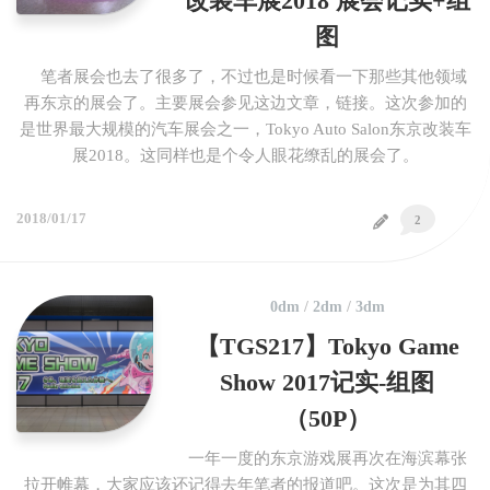
改装车展2018 展会记实+组
图
笔者展会也去了很多了，不过也是时候看一下那些其他领域
再东京的展会了。主要展会参见这边文章，链接。这次参加的
是世界最大规模的汽车展会之一，Tokyo Auto Salon东京改装车
展2018。这同样也是个令人眼花缭乱的展会了。
2018/01/17
2
0dm
/
2dm
/
3dm
【TGS217】Tokyo Game
Show 2017记实-组图
（50P）
一年一度的东京游戏展再次在海滨幕张
拉开帷幕，大家应该还记得去年笔者的报道吧。这次是为其四