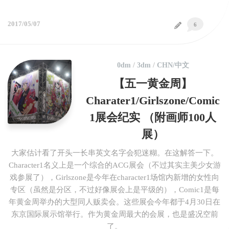
2017/05/07
6
0dm
/
3dm
/
CHN/中文
【五一黄金周】
Charater1/Girlszone/Comic
1展会纪实 （附画师100人
展）
大家估计看了开头一长串英文名字会犯迷糊。在这解答一下。
Character1名义上是一个综合的ACG展会（不过其实主美少女游
戏参展了），Girlszone是今年在character1场馆内新增的女性向
专区（虽然是分区，不过好像展会上是平级的），Comic1是每
年黄金周举办的大型同人贩卖会。这些展会今年都于4月30日在
东京国际展示馆举行。作为黄金周最大的会展，也是盛况空前
了。