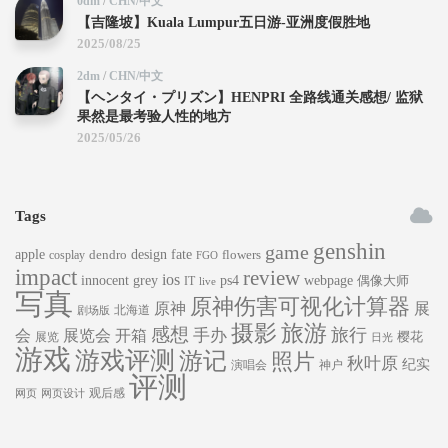
0dm
/
CHN/中文
【吉隆坡】Kuala Lumpur五日游-亚洲度假胜地
2025/08/25
2dm
/
CHN/中文
【ヘンタイ・プリズン】HENPRI 全路线通关感想/ 监狱
果然是最考验人性的地方
2025/05/26
Tags
genshin
game
apple
dendro
design
fate
flowers
cosplay
FGO
impact
review
ios
innocent grey
ps4
webpage
偶像大师
IT
live
写真
原神伤害可视化计算器
原神
展
北海道
剧场版
旅游
摄影
感想
旅行
手办
会
展览会
开箱
樱花
展览
日光
游戏
游戏评测
游记
照片
秋叶原
纪实
演唱会
神户
评测
观后感
网页
网页设计