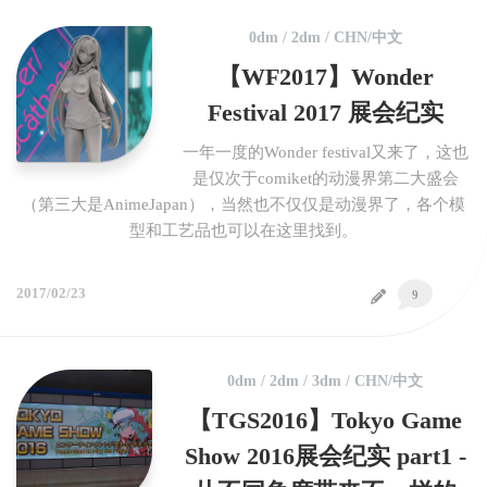
0dm
/
2dm
/
CHN/中文
【WF2017】Wonder
Festival 2017 展会纪实
一年一度的Wonder festival又来了，这也
是仅次于comiket的动漫界第二大盛会
（第三大是AnimeJapan），当然也不仅仅是动漫界了，各个模
型和工艺品也可以在这里找到。
2017/02/23
9
0dm
/
2dm
/
3dm
/
CHN/中文
【TGS2016】Tokyo Game
Show 2016展会纪实 part1 -