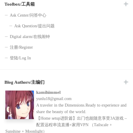
Toolbox/工具箱
Ask Center/问答中心
Ask Question/提出问题
Digital alarm/在线闹钟
注册/Register
登陆/Log In
Blog Authors/主编们
kamihimmel
yunlu18@gmail.com
A traveler in the Dimensions.Ready to experience and
share the beauty of the world.
【Home setup进阶篇】出门也能随意享受3A游戏 –
配置远程串流直播+家用VPN （Tailscale +
Sunshine + Moonlight）