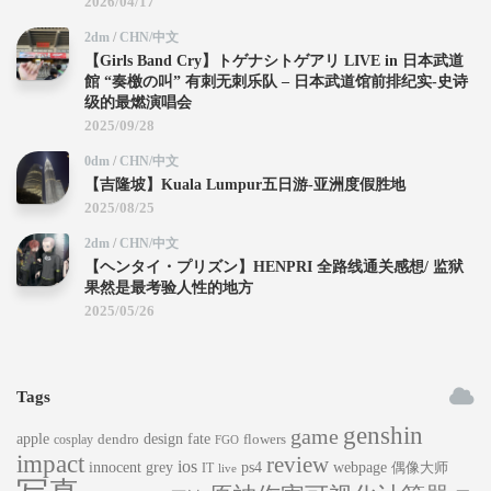
2026/04/17
2dm
/
CHN/中文
【Girls Band Cry】トゲナシトゲアリ LIVE in 日本武道
館 “奏檄の叫” 有刺无刺乐队 – 日本武道馆前排纪实-史诗
级的最燃演唱会
2025/09/28
0dm
/
CHN/中文
【吉隆坡】Kuala Lumpur五日游-亚洲度假胜地
2025/08/25
2dm
/
CHN/中文
【ヘンタイ・プリズン】HENPRI 全路线通关感想/ 监狱
果然是最考验人性的地方
2025/05/26
Tags
genshin
game
apple
dendro
design
fate
flowers
cosplay
FGO
impact
review
ios
innocent grey
ps4
webpage
偶像大师
IT
live