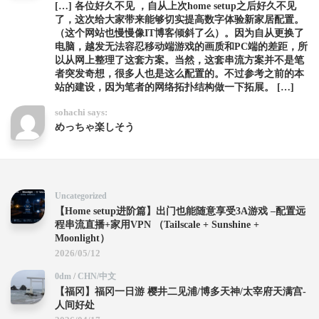
[…] 各位好久不见 ，自从上次home setup之后好久不见
了，这次给大家带来能够切实提高数字体验新家居配置。
（这个网站也慢慢像IT博客倾斜了么）。因为自从更换了
电脑，越发无法容忍移动端游戏的画质和PC端的差距，所
以从网上整理了这套方案。当然，这套串流方案并不是笔
者突发奇想，很多人也是这么配置的。不过参考之前的本
站的建设，因为笔者的网络拓扑结构做一下拓展。 […]
sohachi says:
めっちゃ楽しそう
Uncategorized
【Home setup进阶篇】出门也能随意享受3A游戏 –配置远
程串流直播+家用VPN （Tailscale + Sunshine +
Moonlight）
2026/05/12
0dm
/
CHN/中文
【福冈】福冈一日游 樱井二见浦/博多天神/太宰府天满宫-
人间好处