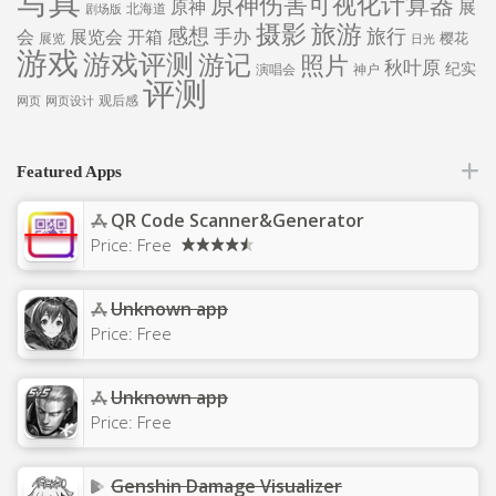
写真
原神伤害可视化计算器
原神
展
北海道
剧场版
旅游
摄影
感想
旅行
手办
会
展览会
开箱
樱花
展览
日光
游戏
游戏评测
游记
照片
秋叶原
纪实
演唱会
神户
评测
观后感
网页
网页设计
Featured Apps
QR Code Scanner&Generator
Price:
Free
Unknown app
Price:
Free
Unknown app
Price:
Free
Genshin Damage Visualizer