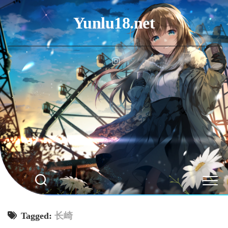
Skip
to
Yunlu18.net
content
Tagged:
长崎