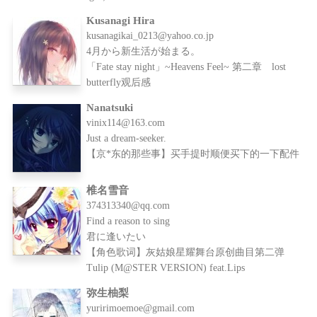
Kusanagi Hira
kusanagikai_0213@yahoo.co.jp
4月から新生活が始まる。
「Fate stay night」~Heavens Feel~ 第二章 lost
butterfly观后感
Nanatsuki
vinix114@163.com
Just a dream-seeker.
【京*东的那些事】买手提时顺便买下的一下配件
椎名雪音
374313340@qq.com
Find a reason to sing
君に逢いたい
【角色歌词】灰姑娘星耀舞台原创曲目第二弹
Tulip (M@STER VERSION) feat.Lips
弥生柚梨
yuririmoemoe@gmail.com