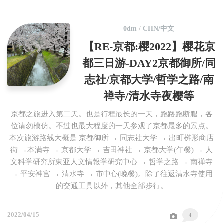
0dm
/
CHN/中文
【RE-京都:樱2022】樱花京
都三日游-DAY2京都御所/同
志社/京都大学/哲学之路/南
禅寺/清水寺夜樱等
京都之旅进入第二天。也是行程最长的一天，跑路跑断腿，各
位请勿模仿。不过也最大程度的一天参观了京都最多的景点。
本次旅游路线大概是 京都御所 → 同志社大学 → 出町桝形商店
街 →本满寺 → 京都大学 → 吉田神社 → 京都大学(午餐) → 人
文科学研究所東亚人文情報学研究中心 → 哲学之路 → 南禅寺
→ 平安神宫 → 清水寺 → 市中心(晚餐)。除了往返清水寺使用
的交通工具以外，其他全部步行。
2022/04/15
4