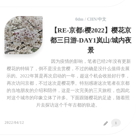
0dm
/
CHN/中文
【RE-京都:樱2022】樱花京
都三日游-DAY1岚山/城内夜
景
因为疫情的影响，笔者已经2年没有更新
樱花的特辑了，倒不是没去赏樱，不过的确是没什么值得去展
示的。2022年算是再次启动的一年，趁这个机会收拾好行李，
再次访问京都，不过这次是樱花季。特别感谢这次笔者在京都
的当地朋友的介绍和陪伴，这是一次完美的三天旅程，也因此
对这个城市的印象立体了许多。下面跟随樱花的足迹，随着照
片去探访这个千年古都的轨迹。
2022/04/12
1