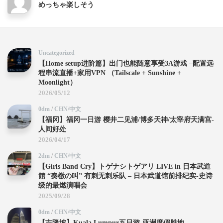
めっちゃ楽しそう
Uncategorized
【Home setup进阶篇】出门也能随意享受3A游戏 –配置远
程串流直播+家用VPN （Tailscale + Sunshine +
Moonlight）
2026/05/12
0dm
/
CHN/中文
【福冈】福冈一日游 樱井二见浦/博多天神/太宰府天满宫-
人间好处
2026/04/17
2dm
/
CHN/中文
【Girls Band Cry】トゲナシトゲアリ LIVE in 日本武道
館 “奏檄の叫” 有刺无刺乐队 – 日本武道馆前排纪实-史诗
级的最燃演唱会
2025/09/28
0dm
/
CHN/中文
【吉隆坡】Kuala Lumpur五日游-亚洲度假胜地