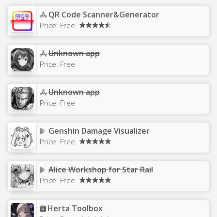
QR Code Scanner&Generator
Price:
Free
Unknown app
Price:
Free
Unknown app
Price:
Free
Genshin Damage Visualizer
Price:
Free
Alice Workshop for Star Rail
Price:
Free
Herta Toolbox