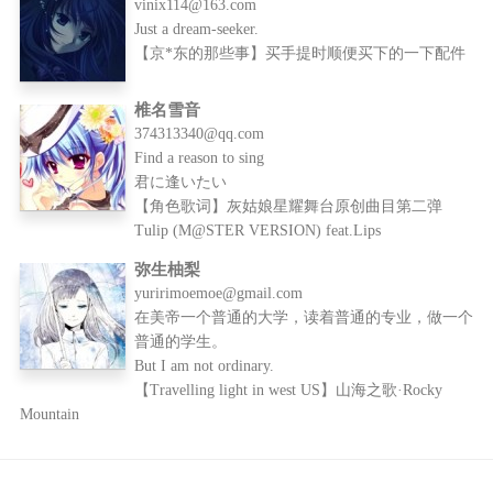
vinix114@163.com
Just a dream-seeker.
【京*东的那些事】买手提时顺便买下的一下配件
椎名雪音
374313340@qq.com
Find a reason to sing
君に逢いたい
【角色歌词】灰姑娘星耀舞台原创曲目第二弹
Tulip (M@STER VERSION) feat.Lips
弥生柚梨
yuririmoemoe@gmail.com
在美帝一个普通的大学，读着普通的专业，做一个
普通的学生。
But I am not ordinary.
【Travelling light in west US】山海之歌·Rocky
Mountain