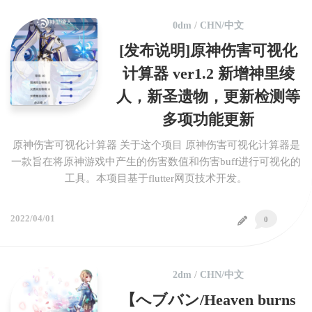
0dm
/
CHN/中文
[发布说明]原神伤害可视化
计算器 ver1.2 新增神里绫
人，新圣遗物，更新检测等
多项功能更新
原神伤害可视化计算器 关于这个项目 原神伤害可视化计算器是
一款旨在将原神游戏中产生的伤害数值和伤害buff进行可视化的
工具。本项目基于flutter网页技术开发。
2022/04/01
0
2dm
/
CHN/中文
【へブバン/Heaven burns