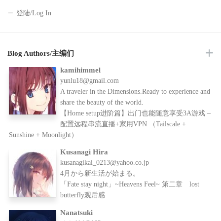
登陆/Log In
Blog Authors/主编们
kamihimmel
yunlu18@gmail.com
A traveler in the Dimensions.Ready to experience and
share the beauty of the world.
【Home setup进阶篇】出门也能随意享受3A游戏 –
配置远程串流直播+家用VPN （Tailscale +
Sunshine + Moonlight）
Kusanagi Hira
kusanagikai_0213@yahoo.co.jp
4月から新生活が始まる。
「Fate stay night」~Heavens Feel~ 第二章 lost
butterfly观后感
Nanatsuki