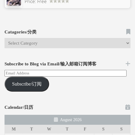
Price:
Free
Catagories/分类
Subscribe to Blog via Email/输入邮箱订阅博客
Subscribe/订阅
Calendar/日历
August 2026
M
T
W
T
F
S
S