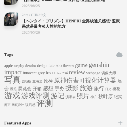
2025/08/25
2dm
/
CHN/中文
【ヘンタイ・プリズン】HENPRI 全路线通关感想/ 监狱
果然是最考验人性的地方
2025/05/26
Tags
genshin
game
apple
dendro
design
fate
flowers
cosplay
FGO
impact
review
ios
innocent grey
ps4
webpage
偶像大师
IT
live
写真
原神伤害可视化计算器
原神
展
北海道
剧场版
旅游
摄影
感想
旅行
手办
会
展览会
开箱
樱花
展览
日光
游戏
游戏评测
游记
照片
秋叶原
纪实
演唱会
神户
评测
观后感
网页
网页设计
Featured Apps