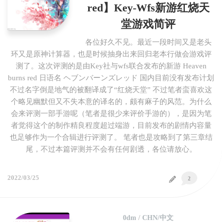
red】Key-Wfs新游红烧天
堂游戏简评
各位好久不见。最近一段时间又是老头
环又是原神计算器，也是时候抽身出来回归老本行做会游戏评
测了。这次评测的是由Key社与wfs联合发布的新游 Heaven
burns red 日语名 ヘブンバーンズレッド 国内目前没有发布计划
不过名字倒是地气的被翻译成了“红烧天堂” 不过笔者蛮喜欢这
个略见幽默但又不失本意的译名的，颇有麻子的风范。为什么
会来评测一部手游呢（笔者是很少来评价手游的），是因为笔
者觉得这个的制作精良程度超过端游，目前发布的剧情内容量
也足够作为一个合辑进行评测了。 笔者也是攻略到了第三章结
尾，不过本篇评测并不会有任何剧透，各位请放心。
2022/03/25
2
0dm
/
CHN/中文