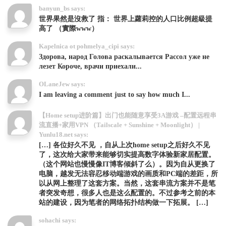
banyun_bs says:
世界果然是沒救了 指： 世界上蘿莉控的人口比例超級提
高了 （實際www）
Kapelnica ot pohmelya_cipi says:
Здорова, народ Голова раскалывается Рассол уже не
лезет Короче, врачи приехали...
OLaneJew says:
I am leaving a comment just to say how much I...
【Home setup进阶篇】出门也能随意享受3A游戏 –配置远程串
流直播+家用VPN （Tailscale + Sunshine + Moonlight） |
Yunlu18.net says:
[…] 各位好久不见 ，自从上次home setup之后好久不见
了，这次给大家带来能够切实提高数字体验新家居配置。
（这个网站也慢慢像IT博客倾斜了么）。因为自从更换了
电脑，越发无法容忍移动端游戏的画质和PC端的差距，所
以从网上整理了这套方案。当然，这套串流方案并不是笔
者突发奇想，很多人也是这么配置的。不过参考之前的本
站的建设，因为笔者的网络拓扑结构做一下拓展。 […]
sohachi says: