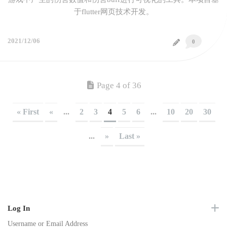
于flutter网页技术开发。
2021/12/06
0
Page 4 of 36
« First
«
...
2
3
4
5
6
...
10
20
30
...
»
Last »
Log In
Username or Email Address