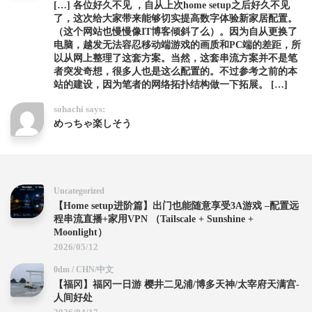
[…] 各位好久不见 ，自从上次home setup之后好久不见
了，这次给大家带来能够切实提高数字体验新家居配置。
（这个网站也慢慢像IT博客倾斜了么）。因为自从更换了
电脑，越发无法容忍移动端游戏的画质和PC端的差距，所
以从网上整理了这套方案。当然，这套串流方案并不是笔
者突发奇想，很多人也是这么配置的。不过参考之前的本
站的建设，因为笔者的网络拓扑结构做一下拓展。 […]
sohachi says:
めっちゃ楽しそう
Uncategorized
【Home setup进阶篇】出门也能随意享受3A游戏 –配置远
程串流直播+家用VPN （Tailscale + Sunshine +
Moonlight）
2026/05/12
0dm
/
CHN/中文
【福冈】福冈一日游 樱井二见浦/博多天神/太宰府天满宫-
人间好处