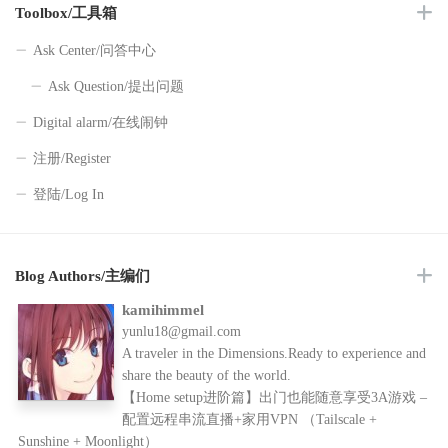
Toolbox/工具箱
Ask Center/问答中心
Ask Question/提出问题
Digital alarm/在线闹钟
注册/Register
登陆/Log In
Blog Authors/主编们
kamihimmel
yunlu18@gmail.com
A traveler in the Dimensions.Ready to experience and
share the beauty of the world.
【Home setup进阶篇】出门也能随意享受3A游戏 –
配置远程串流直播+家用VPN （Tailscale +
Sunshine + Moonlight）