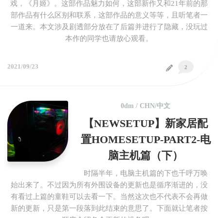
戏，《月姬》。这部作品魅力如何，这部新作又和21年前的那
部作品有什么区别和联系，这部作品的意义等等，且听笔者一
一道来。本文涉及剧透部分放在了后篇并进行了隐藏，没玩过
本作的同学也请放心观看。
2021/09/23
2
0dm
/
CHN/中文
【NEWSETUP】新家居配
置HOMESETUP-PART2-电
脑主机篇（下）
时隔半年，电脑主机篇的下也千呼万唤
始出来了。不过因为所有外围设备的更新也是循序渐进的，没
有看过上篇的童鞋可以去看一下。当然这次也不代表不会再做
新的更新，只是第一段落到此结束的意思了。下面就让笔者按