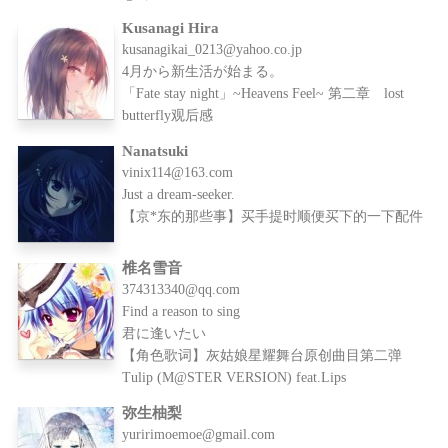
Kusanagi Hira
kusanagikai_0213@yahoo.co.jp
4月から新生活が始まる。
「Fate stay night」~Heavens Feel~ 第二章 lost
butterfly观后感
Nanatsuki
vinix114@163.com
Just a dream-seeker.
【京*东的那些事】买手提时顺便买下的一下配件
椎名雪音
374313340@qq.com
Find a reason to sing
君に逢いたい
【角色歌词】灰姑娘星耀舞台原创曲目第二弹
Tulip (M@STER VERSION) feat.Lips
弥生柚梨
yuririmoemoe@gmail.com