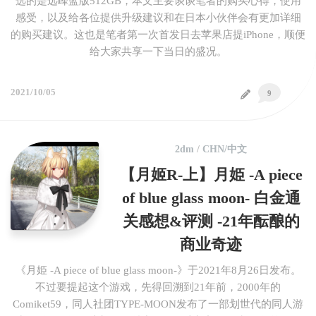
选的是远峰蓝版512GB，本文主要谈谈笔者的购买心得，使用
感受，以及给各位提供升级建议和在日本小伙伴会有更加详细
的购买建议。这也是笔者第一次首发日去苹果店提iPhone，顺便
给大家共享一下当日的盛况。
2021/10/05
9
2dm
/
CHN/中文
【月姬R-上】月姫 -A piece
of blue glass moon- 白金通
关感想&评测 -21年酝酿的
商业奇迹
《月姫 -A piece of blue glass moon-》于2021年8月26日发布。
不过要提起这个游戏，先得回溯到21年前，2000年的
Comiket59，同人社团TYPE-MOON发布了一部划世代的同人游