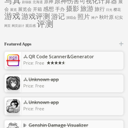
写真
原神伤害可视化计算器
原神
展
北海道
剧场版
旅游
摄影
感想
旅行
手办
会
展览会
开箱
樱花
展览
日光
游戏
游戏评测
游记
照片
秋叶原
纪实
演唱会
神户
评测
观后感
网页
网页设计
Featured Apps
QR Code Scanner&Generator
Price:
Free
Unknown app
Price:
Free
Unknown app
Price:
Free
Genshin Damage Visualizer