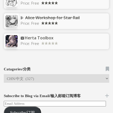
Price:
Free
Alice Workshop for Star Rail
Price:
Free
Herta Toolbox
Price:
Free
Catagories/分类
Subscribe to Blog via Email/输入邮箱订阅博客
Subscribe/订阅