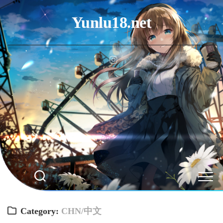
Skip
to
Yunlu18.net
content
Category:
CHN/中文