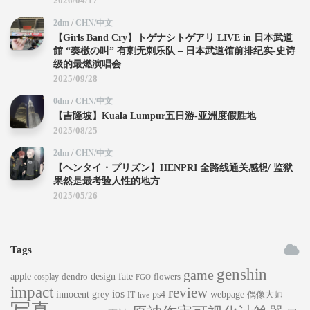
2026/04/17
2dm
/
CHN/中文
【Girls Band Cry】トゲナシトゲアリ LIVE in 日本武道
館 “奏檄の叫” 有刺无刺乐队 – 日本武道馆前排纪实-史诗
级的最燃演唱会
2025/09/28
0dm
/
CHN/中文
【吉隆坡】Kuala Lumpur五日游-亚洲度假胜地
2025/08/25
2dm
/
CHN/中文
【ヘンタイ・プリズン】HENPRI 全路线通关感想/ 监狱
果然是最考验人性的地方
2025/05/26
Tags
genshin
game
apple
dendro
design
fate
flowers
cosplay
FGO
impact
review
ios
innocent grey
ps4
webpage
偶像大师
IT
live