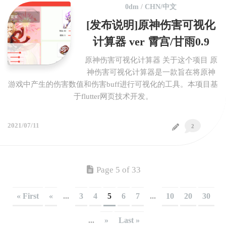
0dm
/
CHN/中文
[发布说明]原神伤害可视化
计算器 ver 霄宫/甘雨0.9
原神伤害可视化计算器 关于这个项目 原
神伤害可视化计算器是一款旨在将原神
游戏中产生的伤害数值和伤害buff进行可视化的工具。本项目基
于flutter网页技术开发。
2021/07/11
2
Page 5 of 33
« First
«
...
3
4
5
6
7
...
10
20
30
...
»
Last »