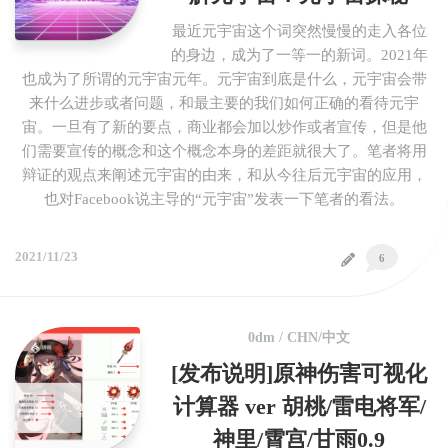
最近元宇宙这个词突然慢慢的走入各位
的身边，成为了一等一的新词。2021年
也成为了所谓的元宇宙元年。元宇宙到底是什么，元宇宙会带
来什么进步或者问题，和最主要的我们如何正确的看待元宇
宙。一旦有了新的要点，商业都会加以炒作或者宣传，但是他
们需要宣传的概念和这个概念本身的差距就很大了。笔者将用
辩证的观点来阐述元宇宙的由来，和从今往后元宇宙的应用，
也对Facebook说主导的“元宇宙”发表一下笔者的看法。
2021/11/23
6
0dm
/
CHN/中文
[发布说明]原神伤害可视化
计算器 ver 胡桃/雷电将军/
神里/霄宫/甘雨0.9