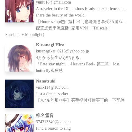
yunlu18@gmail.com
A traveler in the Dimensions.Ready to experience and
share the beauty of the world.
【Home setup进阶篇】出门也能随意享受3A游戏 –
配置远程串流直播+家用VPN （Tailscale +
Sunshine + Moonlight）
Kusanagi Hira
kusanagikai_0213@yahoo.co.jp
4月から新生活が始まる。
「Fate stay night」~Heavens Feel~ 第二章 lost
butterfly观后感
Nanatsuki
vinix114@163.com
Just a dream-seeker.
【京*东的那些事】买手提时顺便买下的一下配件
椎名雪音
374313340@qq.com
Find a reason to sing