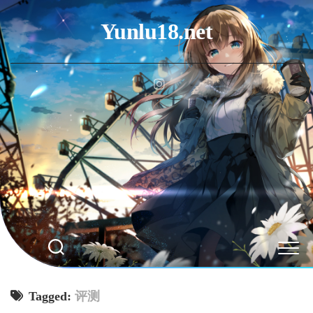
Skip
to
Yunlu18.net
content
Tagged:
评测