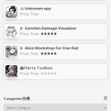
Unknown app
Price:
Free
Genshin Damage Visualizer
Price:
Free
Alice Workshop for Star Rail
Price:
Free
Herta Toolbox
Price:
Free
Catagories/分类