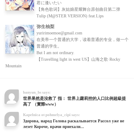
君に逢いたい
【角色歌词】灰姑娘星耀舞台原创曲目第二弹
Tulip (M@STER VERSION) feat.Lips
弥生柚梨
yuririmoemoe@gmail.com
在美帝一个普通的大学，读着普通的专业，做一个
普通的学生。
But I am not ordinary.
【Travelling light in west US】山海之歌·Rocky
Mountain
banyun_bs says:
世界果然是沒救了 指： 世界上蘿莉控的人口比例超級提
高了 （實際www）
Kapelnica ot pohmelya_cipi says:
Здорова, народ Голова раскалывается Рассол уже не
лезет Короче, врачи приехали...