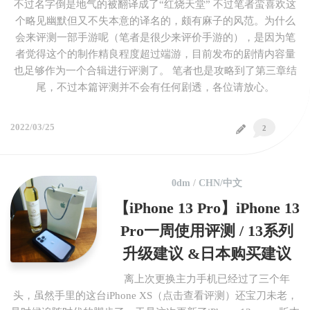
不过名字倒是地气的被翻译成了“红烧天堂” 不过笔者蛮喜欢这
个略见幽默但又不失本意的译名的，颇有麻子的风范。为什么
会来评测一部手游呢（笔者是很少来评价手游的），是因为笔
者觉得这个的制作精良程度超过端游，目前发布的剧情内容量
也足够作为一个合辑进行评测了。 笔者也是攻略到了第三章结
尾，不过本篇评测并不会有任何剧透，各位请放心。
2022/03/25
2
0dm
/
CHN/中文
【iPhone 13 Pro】iPhone 13
Pro一周使用评测 / 13系列
升级建议 &日本购买建议
离上次更换主力手机已经过了三个年
头，虽然手里的这台iPhone XS（点击查看评测）还宝刀未老，