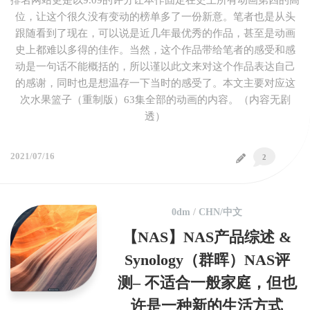
排名网站更是以9.09的评分让本作固定在史上所有动画第四的高
位，让这个很久没有变动的榜单多了一份新意。笔者也是从头
跟随看到了现在，可以说是近几年最优秀的作品，甚至是动画
史上都难以多得的佳作。当然，这个作品带给笔者的感受和感
动是一句话不能概括的，所以谨以此文来对这个作品表达自己
的感谢，同时也是想温存一下当时的感受了。本文主要对应这
次水果篮子（重制版）63集全部的动画的内容。（内容无剧
透）
2021/07/16
2
0dm
/
CHN/中文
【NAS】NAS产品综述 &
Synology（群晖）NAS评
测– 不适合一般家庭，但也
许是一种新的生活方式