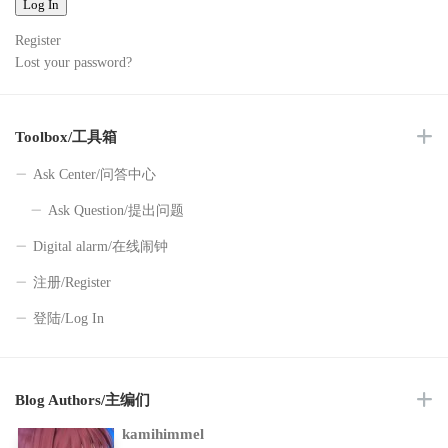
Log In
Register
Lost your password?
Toolbox/工具箱
Ask Center/问答中心
Ask Question/提出问题
Digital alarm/在线闹钟
注册/Register
登陆/Log In
Blog Authors/主编们
kamihimmel