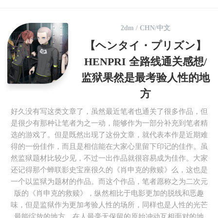
2dm
/
CHN/中文
【ヘンタイ・プリズン】
HENPRI 全路线通关感想/
监狱果然是最考验人性的地
方
好久没有写这类文章了，虽然最近笔者也通关了很多作品，但
是很少有那种让笔者为之一动，能够作为一部分补充到笔者精
选的游戏了。但是既然出现了这份文章，就代表本作是近期难
得的一份佳作，而且是相信能在大家心里留下印记的佳作。虽
然监狱题材比较少见，不过一出作品就很容易成为佳作。大家
还记得那个蝉联影史宝座很久的《肖申克的救赎》么，这也是
一个以监狱为题材的作品。而这个作品，笔者愿称之为二次元
版的《肖申克的救赎》，纵然相比于电影更加的脱线和恶趣
味，但是监狱作为更加考验人性的场所，同样也是人性的光芒
最能绽放的地方。在人最毫无保留的原始冲动互相面对的地