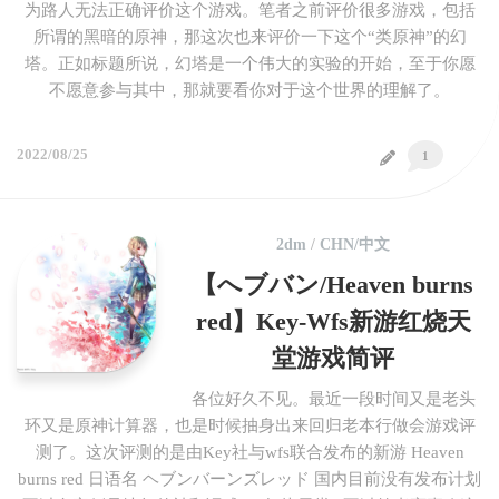
为路人无法正确评价这个游戏。笔者之前评价很多游戏，包括
所谓的黑暗的原神，那这次也来评价一下这个“类原神”的幻
塔。正如标题所说，幻塔是一个伟大的实验的开始，至于你愿
不愿意参与其中，那就要看你对于这个世界的理解了。
2022/08/25
1
2dm
/
CHN/中文
【へブバン/Heaven burns
red】Key-Wfs新游红烧天
堂游戏简评
各位好久不见。最近一段时间又是老头
环又是原神计算器，也是时候抽身出来回归老本行做会游戏评
测了。这次评测的是由Key社与wfs联合发布的新游 Heaven
burns red 日语名 ヘブンバーンズレッド 国内目前没有发布计划