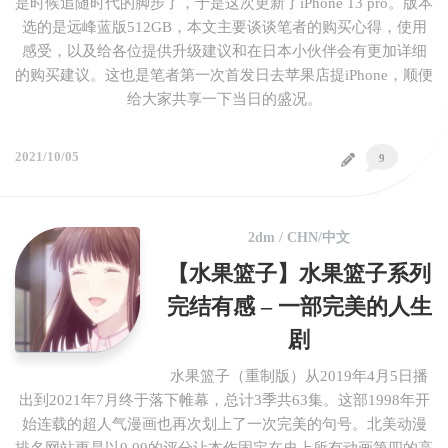
是时候追随时代的脚步了，于是这次更新了iPhone 13 pro。版本
选的是远峰蓝版512GB，本文主要谈谈笔者的购买心得，使用
感受，以及给各位提供升级建议和在日本小伙伴会有更加详细
的购买建议。这也是笔者第一次首发日去苹果店提iPhone，顺便
给大家共享一下当日的盛况。
2021/10/05
9
2dm
/
CHN/中文
【水果篮子】水果篮子系列
完结有感 – 一部完美的人生
剧
水果篮子（重制版）从2019年4月5日播
出到2021年7月终于落下帷幕，总计3季共63集。这部1998年开
始连载的超人气漫画也再次划上了一次完美的句号。北美动漫