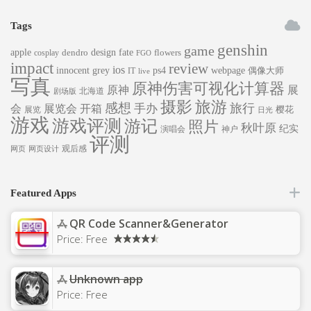
Tags
genshin
game
apple
dendro
design
fate
flowers
cosplay
FGO
impact
review
ios
innocent grey
ps4
webpage
偶像大师
IT
live
写真
原神伤害可视化计算器
原神
展
北海道
剧场版
旅游
摄影
感想
旅行
手办
会
展览会
开箱
樱花
展览
日光
游戏
游戏评测
游记
照片
秋叶原
纪实
演唱会
神户
评测
观后感
网页
网页设计
Featured Apps
QR Code Scanner&Generator
Price:
Free
Unknown app
Price:
Free