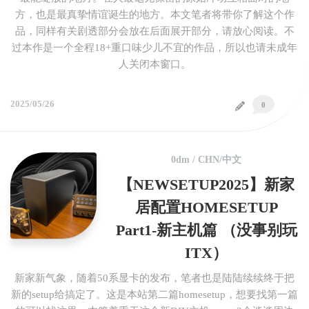
方，也是最真挚情谊诞生的地方。本文笔者将带你了解这个作
品，同样有关剧透部分会放在后面展开部分，请放心阅读。不
过本作是一个全程18+重口味少儿不宜的作品，所以也请未成年
人关闭本窗口。
2025/05/26
0
0dm
/
CHN/中文
【NEWSETUP2025】新家
居配置HOMESETUP
Part1-新主机篇 （没事别玩
ITX）
新家新气象，随着50系显卡的发布，笔者也是陆陆续续终于把
新的setup给搞定了。这是本站第二篇homesetup，想要找第一篇