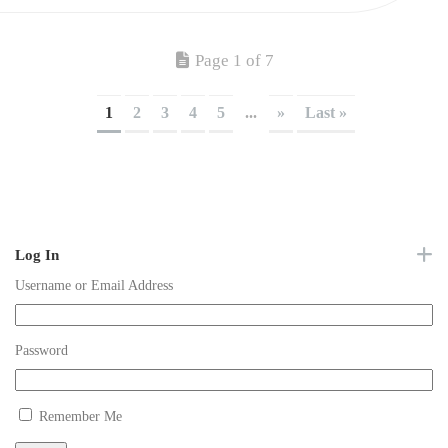
Page 1 of 7
1
2
3
4
5
...
»
Last »
Log In
Username or Email Address
Password
Remember Me