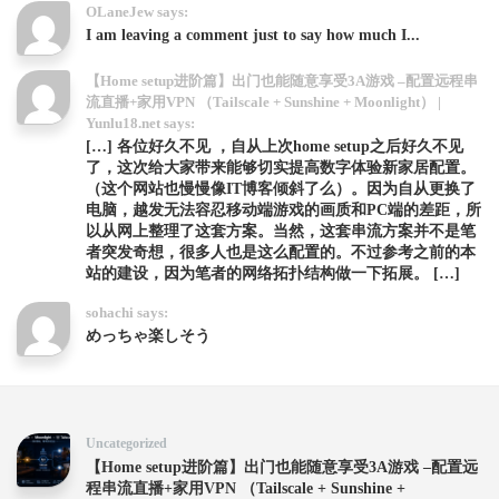
OLaneJew says:
I am leaving a comment just to say how much I...
【Home setup进阶篇】出门也能随意享受3A游戏 –配置远程串
流直播+家用VPN （Tailscale + Sunshine + Moonlight） |
Yunlu18.net says:
[…] 各位好久不见 ，自从上次home setup之后好久不见
了，这次给大家带来能够切实提高数字体验新家居配置。
（这个网站也慢慢像IT博客倾斜了么）。因为自从更换了
电脑，越发无法容忍移动端游戏的画质和PC端的差距，所
以从网上整理了这套方案。当然，这套串流方案并不是笔
者突发奇想，很多人也是这么配置的。不过参考之前的本
站的建设，因为笔者的网络拓扑结构做一下拓展。 […]
sohachi says:
めっちゃ楽しそう
Uncategorized
【Home setup进阶篇】出门也能随意享受3A游戏 –配置远
程串流直播+家用VPN （Tailscale + Sunshine +