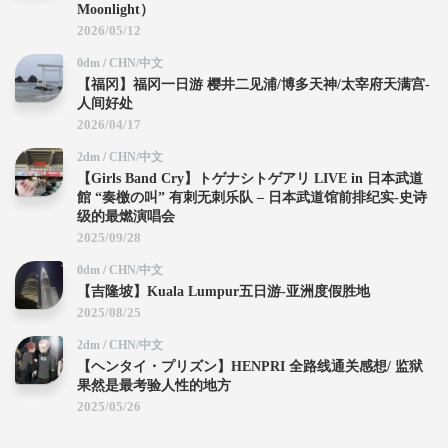
Moonlight）
2026/05/12
0dm
/
CHN/中文
【福冈】福冈一日游 樱井二见浦/博多天神/太宰府天满宫-
人间好处
2026/04/17
2dm
/
CHN/中文
【Girls Band Cry】トゲナシトゲアリ LIVE in 日本武道
館 “奏檄の叫” 有刺无刺乐队 – 日本武道馆前排纪实-史诗
级的最燃演唱会
2025/09/28
0dm
/
CHN/中文
【吉隆坡】Kuala Lumpur五日游-亚洲度假胜地
2025/08/25
2dm
/
CHN/中文
【ヘンタイ・プリズン】HENPRI 全路线通关感想/ 监狱
果然是最考验人性的地方
2025/05/26